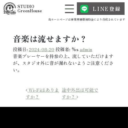
コンテンツへスキップ
STUDIO
LINE登録
メインナビゲーション
GreenHouse
当ホームページは事業再構築補助金により作成されています
音楽は流せますか？
投稿日:
2024-08-20
投稿者: %s
admin
音楽プレーヤーを持参の上、流していただけます
が、スタジオ外に音が漏れないようご注意くださ
い。
投稿ナビゲーション
Wi-Fiはありま
途中外出は可能で
すか？
すか？