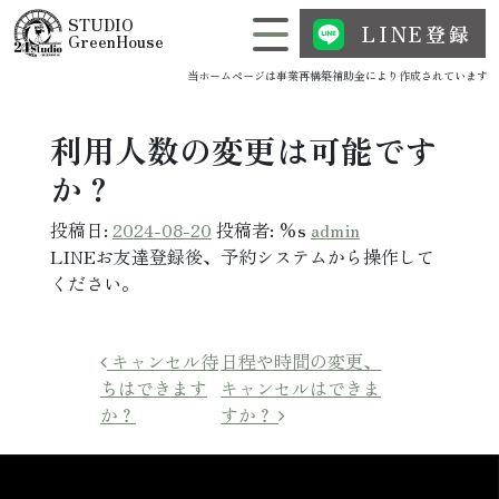
コンテンツへスキップ
STUDIO
LINE登録
メインナビゲーション
GreenHouse
当ホームページは事業再構築補助金により作成されています
利用人数の変更は可能です
か？
投稿日:
2024-08-20
投稿者: %s
admin
LINEお友達登録後、予約システムから操作して
ください。
投稿ナビゲーション
キャンセル待
日程や時間の変更、
ちはできます
キャンセルはできま
か？
すか？